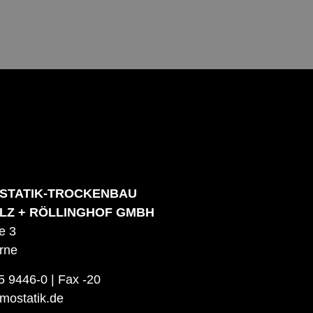
STATIK-TROCKENBAU
LZ + RÖLLINGHOF GMBH
e 3
rne
5
9446-0
| Fax -20
mostatik.de