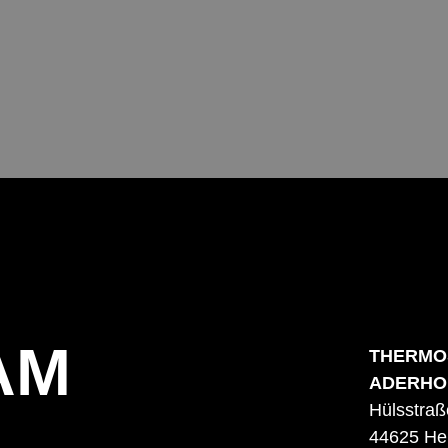
AM
THERMO
ADERHO
Hülsstraß
44625 He